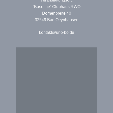
Veranstaltungsort:
“Baseline” Clubhaus RWO
Dornenbreite 40
32549 Bad Oeynhausen
kontakt@uno-bo.de